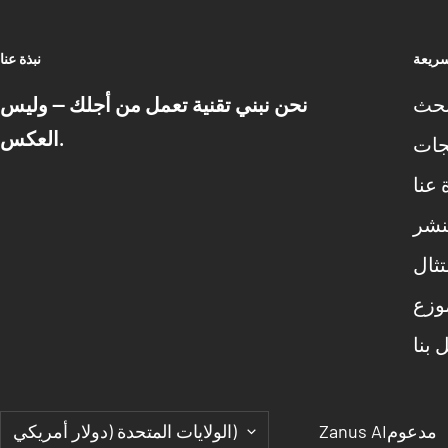
سريعة
نبذة عنا
حث
نحن نبني تقنية تعمل من أجلك — وليس
العكس.
جات
 عنا
نشر
تثال
موزع
 بنا
البلد/
مدعوم
Zanus AI
الولايات المتحدة (دولار أمريكي)