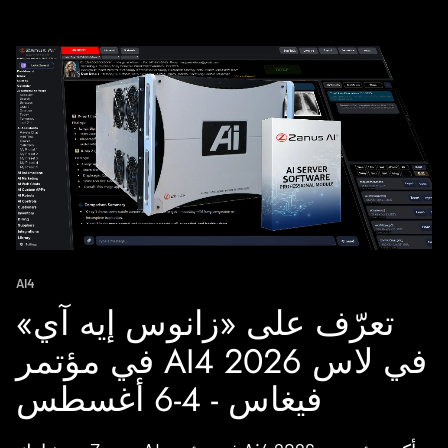
AI4
تعرّف على «زانوس إيه آي»
في مؤتمر AI4 2026 في لاس
فيغاس - 4-6 أغسطس