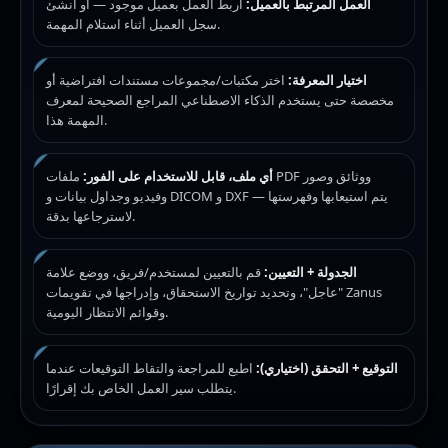
العمل المرتبط بالعميل:
اربط العمل بعميل موجود — أو أنشئ
سجل العميل أثناء استلام المهمة.
اختيار المعرفة:
اختر مكتبات/مجموعات مستندات افتراضية أو
مخصصة حتى يستخدم الذكاء الاصطناعي المراجع الصحيحة لمعرف
المهمة هذا.
أي ملف، قابل للاستخدام على الفور:
ملفات PDF ووثائق وصور
وفيديو وجداول بيانات و DICOM و DXF — يتم استيعابها وفهرستها
لاسترجاعها بدقة.
الجدولة + التعيين:
قم بالتعيين لمستخدم/فريق، ووضع علامة
"عاجل"، وتحديد تواريخ الاستحقاق، وإدراجها في تقويمات Zanus
وقوائم الانتظار اليومية.
التوقيع + التحقق (اختياري):
اطبع للمراجعة والتقاط التوقيعات عندما
يتطلب سير العمل الخاص بك إقرارًا.