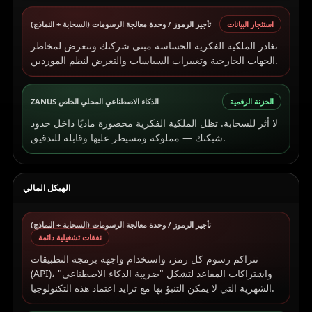
استئجار البيانات
تأجير الرموز / وحدة معالجة الرسومات (السحابة + النماذج)
تغادر الملكية الفكرية الحساسة مبنى شركتك وتتعرض لمخاطر
الجهات الخارجية وتغييرات السياسات والتعرض لنظم الموردين.
الخزنة الرقمية
ZANUS الذكاء الاصطناعي المحلي الخاص
لا أثر للسحابة. تظل الملكية الفكرية محصورة ماديًا داخل حدود
شبكتك — مملوكة ومسيطر عليها وقابلة للتدقيق.
الهيكل المالي
تأجير الرموز / وحدة معالجة الرسومات (السحابة + النماذج)
نفقات تشغيلية دائمة
تتراكم رسوم كل رمز، واستخدام واجهة برمجة التطبيقات
(API)، واشتراكات المقاعد لتشكل "ضريبة الذكاء الاصطناعي"
الشهرية التي لا يمكن التنبؤ بها مع تزايد اعتماد هذه التكنولوجيا.