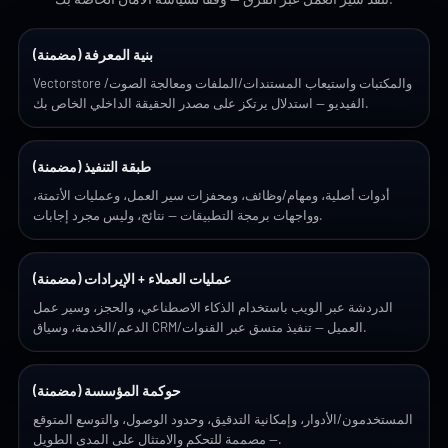
بنية المعرفة (مضمنة)
Vectorstore والمكتبات واستيعاب المستندات/الملفات ومعالجة الصوت/
الفيديو — استدلال يرتكز على مصدر الحقيقة الداخلي الخاص بك.
طبقة التنفيذ (مضمنة)
أدوات أصلية، ومهام/وظائف، ومحفزات سير العمل، وعمليات الأتمتة،
وواجهات برمجة التطبيقات — نتائج، وليس مجرد إجابات.
عمليات العملاء + الإيرادات (مضمنة)
الدردشة عبر الويب باستخدام الذكاء الاصطناعي، والحجز، وسير عمل
الدعم/الخدمة، وسياق CRM/العميل — تنفيذ متسق عبر القنوات.
حوكمة المؤسسة (مضمنة)
المستخدمون/الأدوار، وإمكانية التدقيق، وحدود الوصول، والتوسع المتوقع
— مصممة للتحكم والامتثال على المدى الطويل.