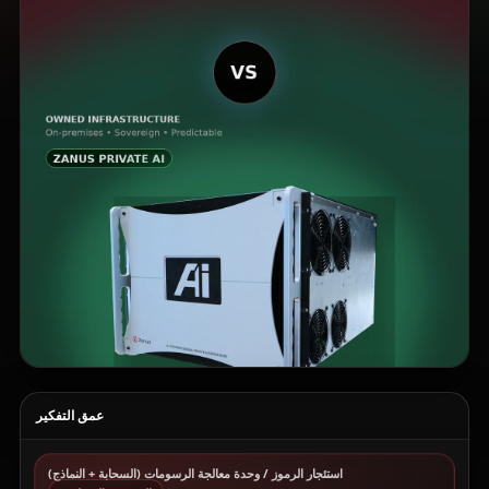
عمق التفكير
استئجار الرموز / وحدة معالجة الرسومات (السحابة + النماذج)