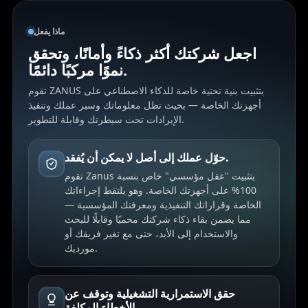
ماذا يفعل
اجعل شركتك أكثر ذكاءً وأمانًا، وتحقق
نموًا مركبًا دائمًا.
تقوم ZANUS بتثبيت بنية تحتية خاصة للذكاء الاصطناعي على
أجهزتك الخاصة — بحيث تظل معلوماتك وسير عملك وتنفيذ
الإيرادات تحت سيطرتك وقابلة للتطوير.
حوّل عملك إلى أصل لا يمكن أن يُفقد.
تقوم Zanus بتثبيت "عقل مؤسسي" خاص بنسبة
100% على أجهزتك الخاصة. وهو يلتقط إجراءاتك
الخاصة وقراراتك التنفيذية ومعرفتك المؤسسية —
مما يضمن بقاء ذكاء شركتك محميًا وقابلًا للبحث
والاستخدام إلى الأبد، حتى مع تغير فريقك أو
مورديك.
حقق الاستمرارية التشغيلية وتوقف عن
الأخطاء المكلفة.