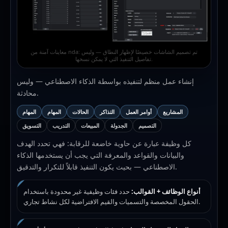
معاينات آمنة من nda: تم تصميم الشاشات خصيصًا لإظهار النطاق — وليس
تفاصيل التنفيذ التي لا يمكن نسخها.
إنشاء عمل منظم لتنفيذه بواسطة الذكاء الاصطناعي — وليس
محادثة.
المشاريع
أوامر العمل
التذاكر
الحالات
المهام
المهام
التصميم
الجدولة
المبيعات
التدريب
التسويق
كل وظيفة عبارة عن حاوية خاضعة للرقابة: فهي تحدد الهدف
والبيانات والقواعد والمعرفة التي يجب أن يستخدمها الذكاء
الاصطناعي — بحيث يكون التنفيذ قابلاً للتكرار والتدقيق.
أنواع الوظائف + القوالب:
حدد فئات وظيفية غير محدودة باستخدام
الحقول المخصصة والتسميات والقيم الافتراضية لكل نشاط تجاري.