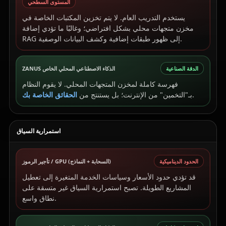
المستوى السطحي
يستخدم التدريب العام. لا يتم تخزين المكتبات الخاصة في
مخزن متجهات محلي بشكل افتراضي؛ وغالبًا ما تؤدي إضافة
RAG إلى ظهور طبقات إضافية وكشف البيانات الوصفية.
الدقة الصناعية
ZANUS الذكاء الاصطناعي المحلي الخاص
فهرسة كاملة لمخزن المتجهات المحلي. لا يقوم النظام
.
بـ"التخمين" من الإنترنت؛ بل يستنتج من
الحقائق الخاصة بك
استمرارية السياق
الحدود الديناميكية
تأجير الرموز / GPU (السحابة + النماذج)
قد تؤدي حدود الأسعار وسياسات الخدمة المتغيرة إلى تعطيل
المشاريع الطويلة. تصبح استمرارية السياق غير متسقة على
نطاق واسع.