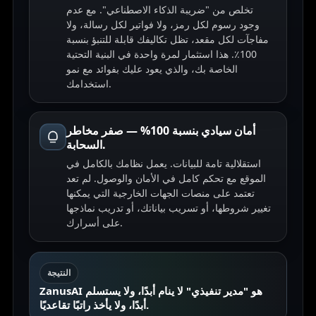
تخلص من "ضريبة الذكاء الاصطناعي". مع عدم
وجود رسوم لكل رمز، ولا فواتير لكل رسالة، ولا
مفاجآت لكل مقعد، تظل تكاليفك قابلة للتنبؤ بنسبة
100٪. هذا استثمار لمرة واحدة في البنية التحتية
الخاصة بك، والذي يعود عليك بفوائد مع نمو
استخدامك.
أمان سيادي بنسبة 100% — صفر مخاطر
السحابة.
استقلالية تامة للبيانات. يعمل نظامك بالكامل في
الموقع مع تحكم كامل في الأمان والوصول. لم تعد
تعتمد على منصات الجهات الخارجية التي يمكنها
تغيير شروطها، أو تسريب بياناتك، أو تدريب نماذجها
على أسرارك.
النتيجة
ZanusAI هو "مدير تنفيذي" لا ينام أبدًا، ولا يستسلم
أبدًا، ولا يأخذ راتبًا تقاعديًا.