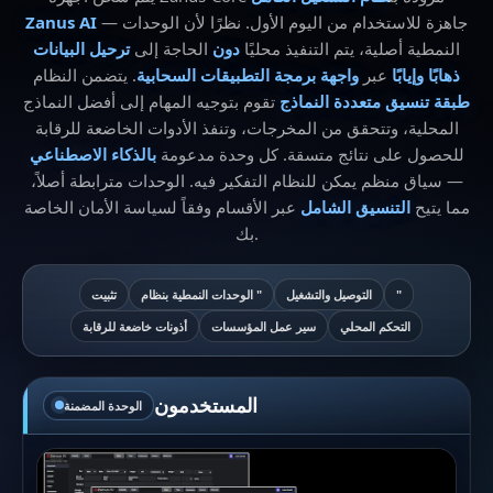
— جاهزة للاستخدام من اليوم الأول. نظرًا لأن الوحدات
Zanus AI
النمطية أصلية، يتم التنفيذ محليًا
دون
الحاجة إلى
ترحيل البيانات
ذهابًا وإيابًا
عبر
واجهة برمجة التطبيقات السحابية
. يتضمن النظام
طبقة تنسيق متعددة النماذج
تقوم بتوجيه المهام إلى أفضل النماذج
المحلية، وتتحقق من المخرجات، وتنفذ الأدوات الخاضعة للرقابة
للحصول على نتائج متسقة. كل وحدة مدعومة
بالذكاء الاصطناعي
— سياق منظم يمكن للنظام التفكير فيه. الوحدات مترابطة أصلاً،
مما يتيح
التنسيق الشامل
عبر الأقسام وفقاً لسياسة الأمان الخاصة
بك.
"
التوصيل والتشغيل
الوحدات النمطية بنظام "
تثبيت
التحكم المحلي
سير عمل المؤسسات
أذونات خاضعة للرقابة
المستخدمون
الوحدة المضمنة