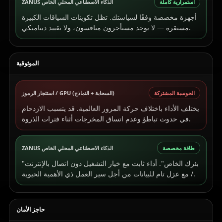
استمرارية كاملة
ZANUS الذكاء الاصطناعي المحلي الخاص
أجهزة مخصصة وفقًا لسياستك. تظل تكوينات السياقات الكبيرة
مستقرة — لا يوجد مستأجرون منافسون، ولا تقييد ديناميكي.
الموثوقية
الحوسبة المشتركة
استئجار الرموز / GPU (السحابة + النماذج)
يختلف الأداء باختلاف حركة المرور العالمية. قد يتسبب الازدحام
في حدوث تباطؤ وعدم اتساق المخرجات أثناء فترات الذروة.
طاقة مخصصة
ZANUS الذكاء الاصطناعي المحلي الخاص
"بئرك الخاص". أداء ثابت مع خيار التشغيل دون اتصال بالإنترنت
/ مع عزل تام للبيانات من أجل سير العمل ذي الأهمية الحيوية.
حاجز الأمان