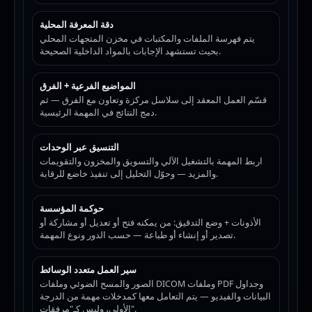
دقة المعرفة المحلية
يتم فهرسة الملفات والمكتبات في مخزن المتجهات المحلي
بحيث تستشهد الإجابات بالمواد الداخلية الصحيحة.
المواضيع الفرعية + الفرق
قسّم العمل المعقد إلى سلاسل مركزة وتعاون مع الفرق — ثم
دمج النتائج في المهمة الرئيسية.
التنسيق عبر الوحدات
اربط المهمة بالتشغيل الآلي والتسويق والمخزون والتقويمات
والمزيد — وحوّل التحليل إلى تنفيذ خاضع للرقابة.
حوكمة المؤسسة
الأذونات + وضع التدقيق: من يمكنه فتح أو تعديل أو مشاركة أو
تصدير أو إنشاء أو طباعة — حسب الدور ونوع المهمة.
سير العمل متعدد الوسائط
الصور والمسح الضوئي وملفات DICOM وملفات PDF وجداول
البيانات والفيديو — يتم التعامل معها كمدخلات مهمة من الدرجة
الأولى، وليس كـ"مرفقات".