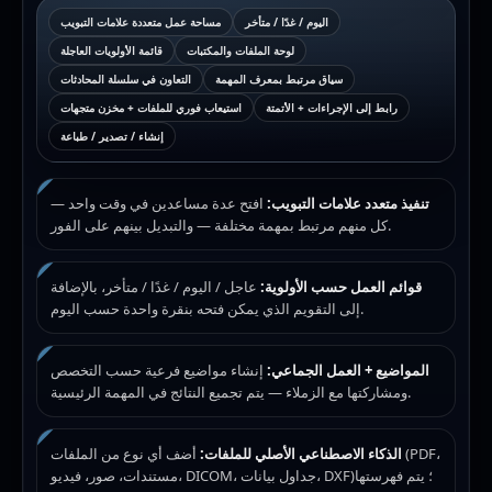
اليوم / غدًا / متأخر
مساحة عمل متعددة علامات التبويب
لوحة الملفات والمكتبات
قائمة الأولويات العاجلة
سياق مرتبط بمعرف المهمة
التعاون في سلسلة المحادثات
رابط إلى الإجراءات + الأتمتة
استيعاب فوري للملفات + مخزن متجهات
إنشاء / تصدير / طباعة
تنفيذ متعدد علامات التبويب:
افتح عدة مساعدين في وقت واحد —
كل منهم مرتبط بمهمة مختلفة — والتبديل بينهم على الفور.
قوائم العمل حسب الأولوية:
عاجل / اليوم / غدًا / متأخر، بالإضافة
إلى التقويم الذي يمكن فتحه بنقرة واحدة حسب اليوم.
المواضيع + العمل الجماعي:
إنشاء مواضيع فرعية حسب التخصص
ومشاركتها مع الزملاء — يتم تجميع النتائج في المهمة الرئيسية.
الذكاء الاصطناعي الأصلي للملفات:
أضف أي نوع من الملفات (PDF،
مستندات، صور، فيديو، DICOM، جداول بيانات، DXF)؛ يتم فهرستها