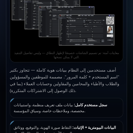
معاينات آمنة: تم تصميم الشاشات خصيصًا لإظهار النطاق — وليس تفاصيل التنفيذ
التي لا يمكن نسخها.
أضف مستخدمين إلى النظام ببيانات هوية كاملة — تتجاوز بكثير
"اسم المستخدم + كلمة المرور". مصممة للموظفين والمسؤولين
والطلاب والأطباء والمحامين والمقاولين وحسابات العملاء (بما في
ذلك الوصول إلى الاشتراكات المتكررة).
سجل مستخدم كامل:
بيانات ملف تعريف منظمة، واستبيانات
مخصصة، وملاحظات خاصة، وسياق المؤسسة.
البيانات البيومترية + الإثبات:
التقاط صورة الهوية، والتوقيع، ووثائق