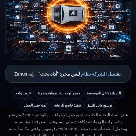
.
تشغيل الشركة
نظام
Zanus ليس مجرد "أداة بحث" — إنه
السيادة داخل المؤسسة
جميع الوحدات النمطية مضمنة
تثبيت واحد
توسيع قابل للتنبؤ
تنفيذ خاضع للرقابة
أتمتة سير العمل
يتم نشر Zanus على البنية التحتية الخاصة بك ويحول الإجراءات والوثائق
والقرارات إلى طبقة ذكاء تشغيلي. يستوعب المعرفة المؤسسية،
ويفهرسها في مكتبة أصلية (vectorstore)، ويشغل أنظمة أتمتة مدمجة
تنفذ سير العمل عبر الفرق — وفقًا لسياسة الأمان الخاصة بك.