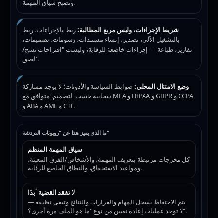
وتصبح سياق المهمة.
شريط الإجراءات، وليس مربع المطالبة:
ربط بالإجراءات، ربط
بالتشغيل الآلي، تصدير، إنشاء مستندات، رسومات، تصميمات،
تقارير، طباعة — إجراءات خاضعة للرقابة، وليست "اقتراحات نسخ/
لصق".
وضع الامتثال المحلي:
ضوابط السياسة والأذونات؛ لا يوجد مشاركة
سحابية حسب التصميم. متوافق مع MFA و HIPAA و GDPR و CCPA
و ABA و AML و CTF.
ما الذي يميز هذا عن "روبوتات الدردشة"
سياق المهمة المنظم
كل مخرجات مرتبطة بتعريف المهمة، والأشخاص/الفرق المعينة،
ومواعيد الاستحقاق، والنطاق الخاضع للرقابة.
لا تفقد القضية أبدًا
يتم الاحتفاظ بسجل المهام والقرارات والنتائج وتبقى نظيفة —
لا توجد عمليات إعادة تعيين من نوع "ما هو الملف مرة أخرى؟".